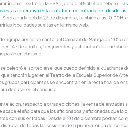
rarán en el Teatro de la ESAD, desde el 8 al 14 de febero.
La 
s estará operativo en la plataforma mientrada.net desde las
. Será a partir del día 23 de diciembre, también a las 10:00H,
rir las localidades sueltas en la misma web.
 de agrupaciones de canto del Carnaval de Málaga de 2025 c
nes: 47 de adultos, tres juveniles y ocho infantiles que abrirá
iciparán en el mismo.
se celebró el sorteo en el que quedó definido el cuadrante d
que tendrán lugar en el Teatro de la Escuela Superior de Art
os grupos participantes se encuentran en la recta final de ens
ara debutar en el concurso.
telación, respecto a otras ediciones, la venta de entradas se
 acabe el año para que los aficionados y aficionadas que lo
rse con sus entradas. Desde el 20 de diciembre podrán com
disfrutar de todas las sesiones de la primera ronda del concu