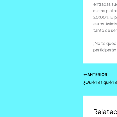
entradas sue
misma plata
20:00h. El p
euros.Asimis
tanto de sem
¡No te quede
participará
ANTERIOR
Related