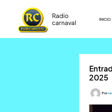
Ir
al
Radio
contenido
INICIO
carnaval
Entrad
2025
Por
ra