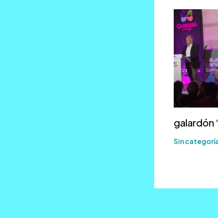
galardón 
Sin categorí