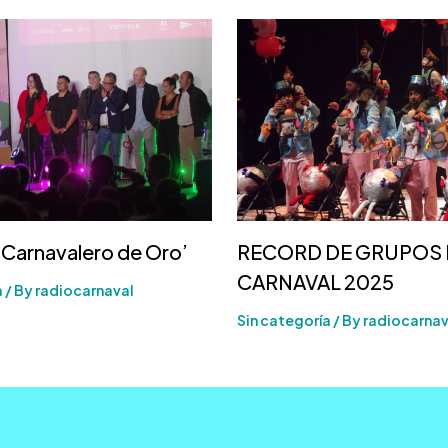
‘Carnavalero de Oro’
RECORD DE GRUPOS 
CARNAVAL 2025
a
/ By
radiocarnaval
Sin categoría
/ By
radiocarnav