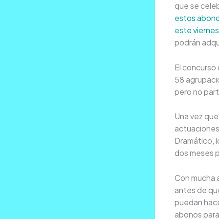
que se celeb
estos abono
este viernes
podrán adqui
El concurso
58 agrupacio
pero no part
Una vez que 
actuaciones 
Dramático, l
dos meses p
Con mucha an
antes de que
puedan hace
abonos para 