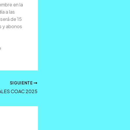
iembre en la
a a las
 será de 15
es y abonos
e
SIGUIENTE
ALES COAC 2025