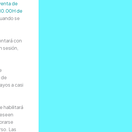
venta de
 10.00H de
 cuando se
ontará con
n sesión,
e
e de
ayos a casi
 habilitará
 deseen
prarse
rso. Las