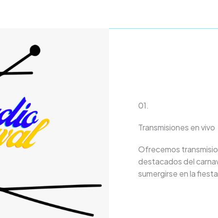
01.
Transmisiones en vivo
Ofrecemos transmision
destacados del carnav
sumergirse en la fiest