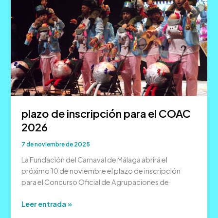
COAC
2026
plazo de inscripción para el COAC
2026
7 de noviembre de 2025
La Fundación del Carnaval de Málaga abrirá el
próximo 10 de noviembre el plazo de inscripción
para el Concurso Oficial de Agrupaciones de
plazo
Leer entrada »
de