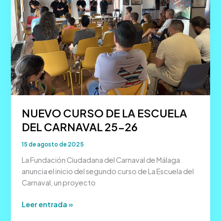
NUEVO CURSO DE LA ESCUELA
DEL CARNAVAL 25-26
15 de agosto de 2025
La Fundación Ciudadana del Carnaval de Málaga
anuncia el inicio del segundo curso de La Escuela del
Carnaval, un proyecto
NUEVO
Leer entrada »
CURSO