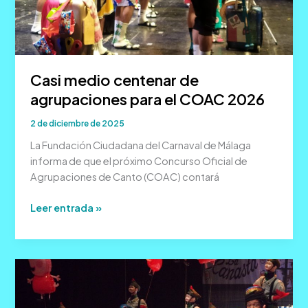
Casi medio centenar de
agrupaciones para el COAC 2026
2 de diciembre de 2025
La Fundación Ciudadana del Carnaval de Málaga
informa de que el próximo Concurso Oficial de
Agrupaciones de Canto (COAC) contará
Casi
Leer entrada »
medio
centenar
de
agrupaciones
para
el