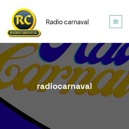
Ir
al
contenido
Radio carnaval
radiocarnaval