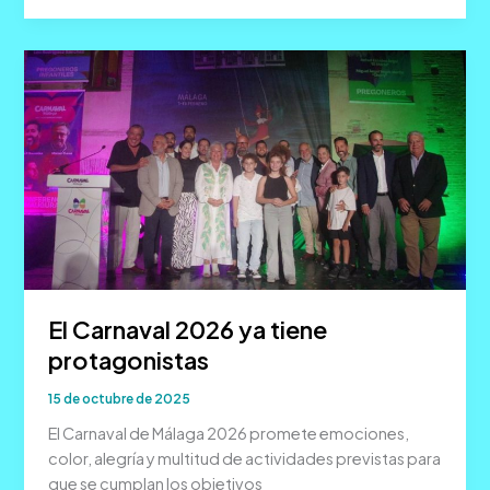
inscripción
para
el
COAC
2026
El Carnaval 2026 ya tiene
protagonistas
15 de octubre de 2025
El Carnaval de Málaga 2026 promete emociones,
color, alegría y multitud de actividades previstas para
que se cumplan los objetivos