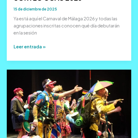
15 de diciembre de 2025
Ya está aquí el Carnaval de Málaga 2026 y todas las
agrupaciones inscritas conocen qué día debutarán
en la sesión
SORTEO
Leer entrada »
COAC
2026