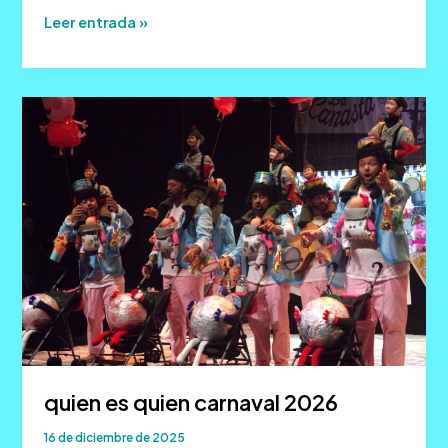
La
Leer entrada »
Fundación
cancela
la
Conferencia
Inaugural
tras
el
accidente
en
Adamuz
quien es quien carnaval 2026
16 de diciembre de 2025