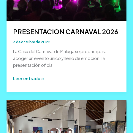
PRESENTACION CARNAVAL 2026
3 de octubre de 2025
La Casa del Carnaval de Málaga se prepara para
acoger un evento único y lleno de emoción: la
presentación oficial
PRESENTACION
Leer entrada »
CARNAVAL
2026