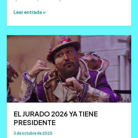
El
Leer entrada »
Carnaval
2026
ya
tiene
protagonistas
EL JURADO 2026 YA TIENE
PRESIDENTE
3 de octubre de 2025