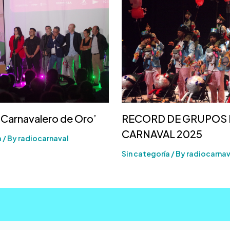
‘Carnavalero de Oro’
RECORD DE GRUPOS 
CARNAVAL 2025
a
/ By
radiocarnaval
Sin categoría
/ By
radiocarnav