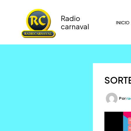
Ir
al
Radio
contenido
INICIO
carnaval
SORT
Por
ra