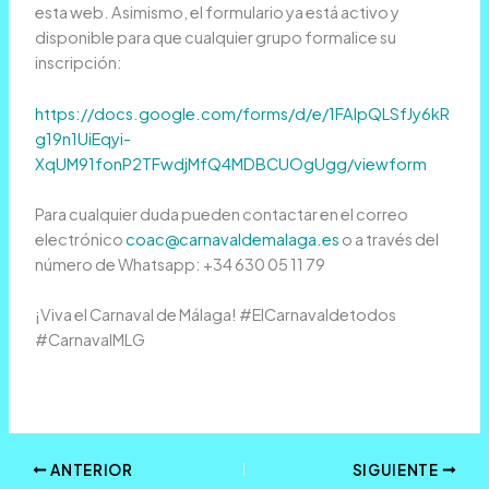
esta web. Asimismo, el formulario ya está activo y
disponible para que cualquier grupo formalice su
inscripción:
https://docs.google.com/forms/d/e/1FAIpQLSfJy6kR
g19n1UiEqyi-
XqUM91fonP2TFwdjMfQ4MDBCUOgUgg/viewform
Para cualquier duda pueden contactar en el correo
electrónico
coac@carnavaldemalaga.es
o a través del
número de Whatsapp: +34 630 05 11 79
¡Viva el Carnaval de Málaga! #ElCarnavaldetodos
#CarnavalMLG
ANTERIOR
SIGUIENTE