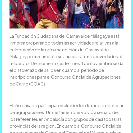
La Fundación Ciudadana del Carnaval de Málaga ya está
inmersa preparando todas las actividades relativas a la
celebración de la próxima edición del Carnaval de
Málaga y próximamente se anunciarán más novedades al
respecto. De momento, este lunes 4 de noviembre se da
el pistoletazo de salida en cuanto al periodo de
inscripciones para el Concurso Oficial de Agrupaciones
de Canto (COAC).
El año pasado participaron alrededor de medio centenar
de agrupaciones. Un certamen que volvió a ser uno de
los referentes en Andalucía con grupos de casi todas las
provincias de la región. En cuanto al Concurso Oficial de
Agrupaciones de Canto del Carnaval de Málaga, el plazo