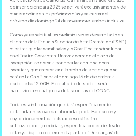
de inscripción para 2025 se activará exclusivamente y de
manera online en los próximos días y se cerrará el
próximo día domingo 24 de noviembre, ambos inclusive.
Como ya es habitual, las preliminares se desarrollarán en
el teatro de la Escuela Superior de Arte Dramático (ESAD)
mientras que las semifinales y la Gran Final tendrán lugar
en el Teatro Cervantes. Una vez cerrado el plazo de
inscripción, se darán a conocer las agrupaciones
inscritas y que estarán en el bombo del sorteo que se
hará en La Caja Blanca el domingo 15 de diciembre a
partir de las 12:00H. El resultado del sorteo será
inamovible en cualquiera de las rondas del COAC.
Toda esta información quedará específicamente
detallada en las bases elaboradas por la Fundación y
cuyos documentos: ficha acceso al teatro,
autorizaciones, medidas y especificaciones del teatro
están ya disponibles en en el apartado ‘Descargas’ de